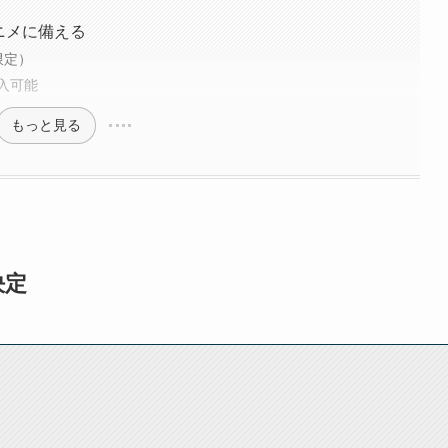
アニメに備える
限定）
入可能
もっと見る
決定