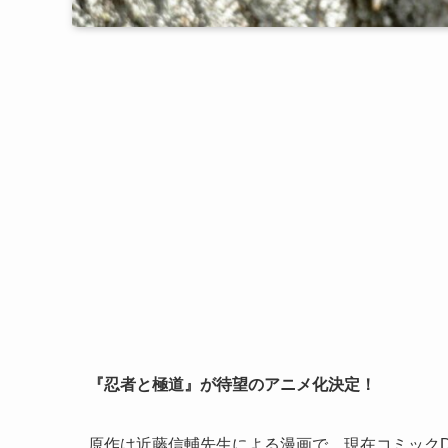
『忍者と極道』が待望のアニメ化決定！
原作は近藤信輔先生による漫画で、現在コミックD