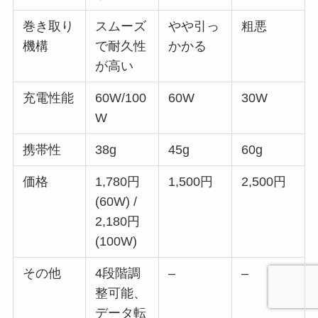
巻き取り
スムーズ
やや引っ
粗悪
機構
で耐久性
かかる
が高い
充電性能
60W/100
60W
30W
W
携帯性
38g
45g
60g
価格
1,780円
1,500円
2,500円
(60W) /
2,180円
(100W)
その他
4段階調
–
–
整可能、
データ転