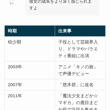
彼女の成長をより深く感じられま
もと
すよ
時期
出来事
幼少期
子役として芸能界入
り、ドラマやバラエ
ティ番組に出演
2003年
アニメ「キノの旅」
で声優デビュー
2007年
「悠木碧」に改名
2011年
「魔法少女まどか☆
マギカ」の鹿目まど
か役で注目を集める