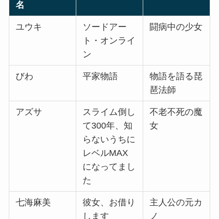
名
ユウキ
ソードアー
闘病中の少女
ト・オンライ
ン
びわ
平家物語
物語を語る琵
琶法師
アズサ
スライム倒し
不老不死の魔
て300年、知
女
らないうちに
レベルMAX
になってまし
た
七海麻美
彼女、お借り
主人公の元カ
します
ノ