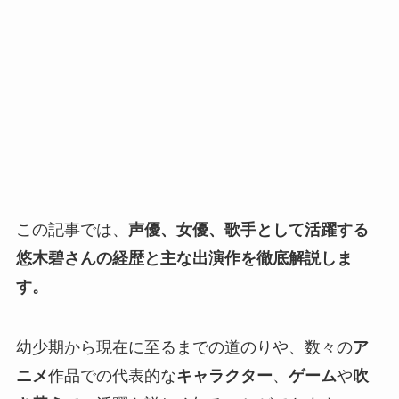
この記事では、
声優、
女優
、
歌手
として活躍する
悠木碧
さんの
経歴
と主な
出演作
を徹底解説しま
す。
幼少期から現在に至るまでの道のりや、数々の
ア
ニメ
作品での代表的な
キャラクター
、
ゲーム
や
吹