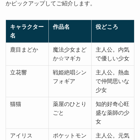
かピックアップしてご紹介します。
キャラクター
作品名
役どころ
名
鹿目まどか
魔法少女まど
主人公。内気
か☆マギカ
で優しい少女
立花響
戦姫絶唱シン
主人公。熱血
フォギア
で仲間思いな
少女
猫猫
薬屋のひとり
知的好奇心旺
ごと
盛な薬師の少
女
アイリス
ポケットモン
主人公。元気