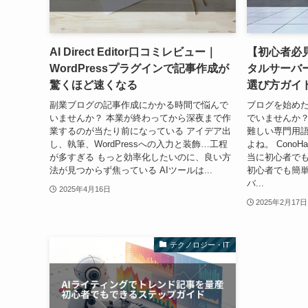
AI Direct Editor口コミレビュー｜
【初心者必見
WordPressプラグインで記事作成が
タルサーバ
驚くほど速くなる
選び方ガイ
副業ブログの記事作成にかかる時間で悩んで
ブログを始め
いませんか？ 本業が終わってから深夜まで作
でいませんか
業するのが当たり前になっている アイデア出
難しい専門用
し、執筆、WordPressへの入力と装飾…工程
よね。 Cono
が多すぎる もっと効率化したいのに、良い方
当に初心者でも簡
法が見つからず焦っている AIツールは...
初心者でも簡
バ...
2025年4月16日
2025年2月17日
テクノロジー・IT