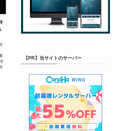
鈴
れ
根
、
書
【PR】当サイトのサーバー
人生
視