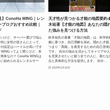
】ConoHa WING｜レン
天才性が見つかる才能の地図要約-
ーブログおすすめ比較｜
木祐著【才能の地図】あなたの隠
ド
た強みを見つける方法
たいけど、サーバー選びで悩ん
鈴木祐氏の著書「才能の地図」は、科学的
？特に女性の皆さんにとって、
拠に基づき、自己理解を深め、隠れた才能
語や設定はハードルが高いです
つまり「異能」を発見するための自己啓発
Ha WINGってよく聞くけど、本
です。 自分の強みを活かしてキャリアや
単なの？ ConoHa WINGは
を充実させたいと願う全ての人に、新たな
単に始められるレンタルサー
点と具体的な方法を提供します。 自分...
2025年2月16日